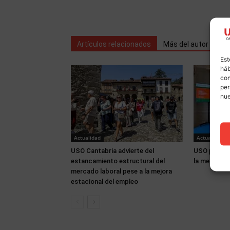
Artículos relacionados
Más del autor
Est
háb
con
per
nu
Actualidad
Actualidad
USO Cantabria advierte del
USO partici
estancamiento estructural del
la memoria 
mercado laboral pese a la mejora
estacional del empleo