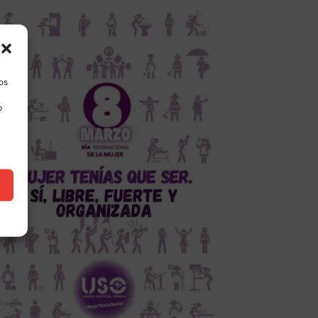
los
o