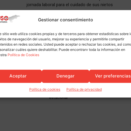
jornada laboral para el cuidado de sus nietos
Gestionar consentimiento
e sitio web utiliza cookies propias y de terceros para obtener estadísticas sobre 
itos de navegación del usuario, mejorar su experiencia y permitirle compartir
tenidos en redes sociales. Usted puede aceptar o rechazar las cookies, así com
sonalizar cuáles quiere deshabilitar. Puede encontrarv toda la información en
estra
Política de Cookies
Aceptar
Denegar
Ver preferencias
Actualidad
pa en la presentación de
La expectativa de un verano de
Política de cookies
Política de privacidad
del CES en la UIMP
récord tira con fuerza del empleo
estacional