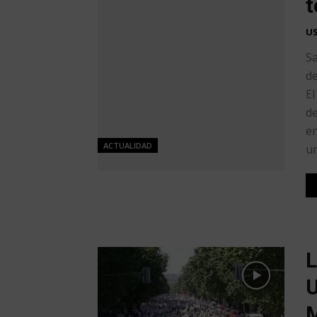
t
U
Sa
de
El
de
en
ACTUALIDAD
un
L
U
M