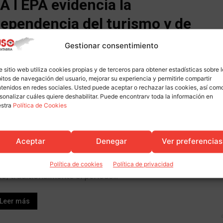
A I EPA evidencia la
ependencia del turismo y de
a inmigración para sostener
Gestionar consentimiento
l sector en Cantabria
e sitio web utiliza cookies propias y de terceros para obtener estadísticas sobre 
itos de navegación del usuario, mejorar su experiencia y permitirle compartir
SO
-
Abr 28, 2026
0
tenidos en redes sociales. Usted puede aceptar o rechazar las cookies, así com
ntander, 28 abril de 2026.La primera oleada de
sonalizar cuáles quiere deshabilitar. Puede encontrarv toda la información en
estra
Política de Cookies
tos de la Encuesta de Población Activa (EPA)
orrespondiente a 2026 en Cantabria muestra un
umento del desempleo que, sin embargo, no debe
Aceptar
Denegar
Ver preferencias
terpretarse como un indicador alarmante. Este
cremento se produce en el primer trimestre del
Política de cookies
Política de privacidad
o, tradicionalmente el periodo...
Leer más