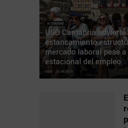
ACTUALIDAD
USO Cantabria advierte 
estancamiento estructu
mercado laboral pese a
estacional del empleo
USO
-
Jul 29, 2026
E
r
p