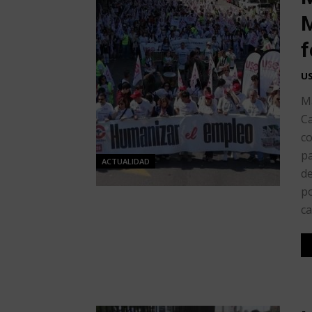
M
f
U
Ma
Ca
co
pa
ACTUALIDAD
de
po
ca