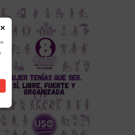
los
o