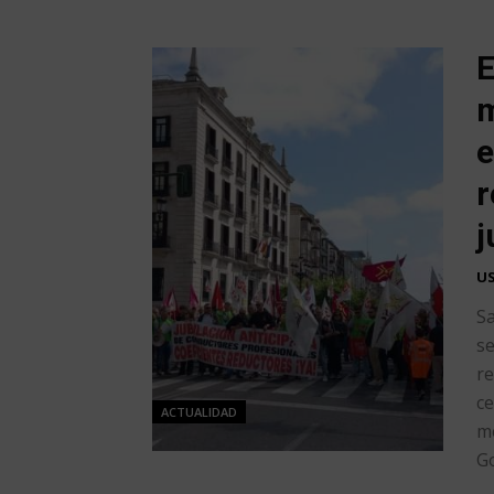
E
m
e
r
j
U
Sa
se
re
ce
ACTUALIDAD
me
Go