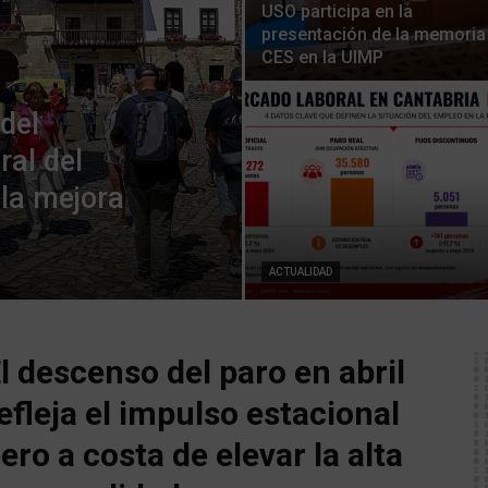
USO participa en la
presentación de la memoria
CES en la UIMP
del
ral del
 la mejora
ACTUALIDAD
l descenso del paro en abril
efleja el impulso estacional
ero a costa de elevar la alta