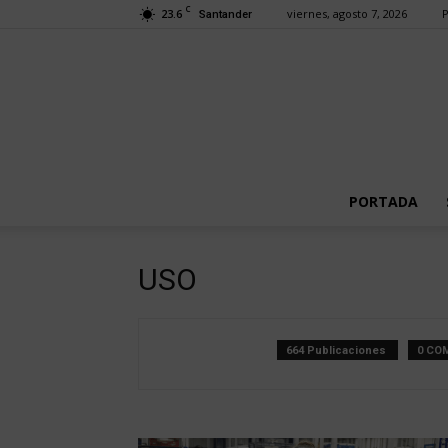
C
23.6
viernes, agosto 7, 2026
P
Santander
PORTADA
USO
664 Publicaciones
0 CO