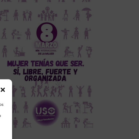
los
o