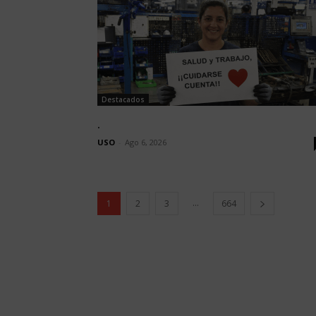
Destacados
.
USO
-
Ago 6, 2026
...
1
2
3
664