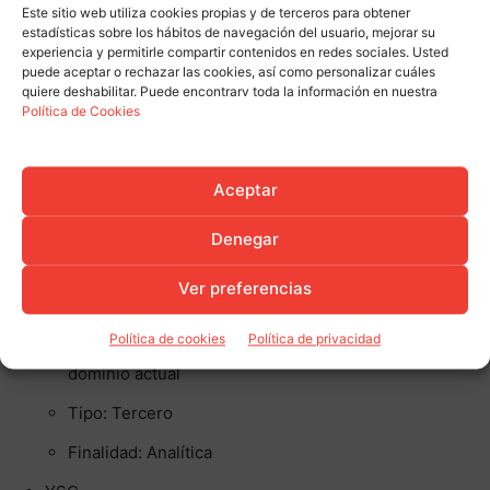
Este sitio web utiliza cookies propias y de terceros para obtener
de esta cookie además de las cookies que Google
estadísticas sobre los hábitos de navegación del usuario, mejorar su
requiere si mantiene la sesión activa con su cuenta,
experiencia y permitirle compartir contenidos en redes sociales. Usted
con el propósito de visualizar los vídeos
puede aceptar o rechazar las cookies, así como personalizar cuáles
quiere deshabilitar. Puede encontrarv toda la información en nuestra
incrustados, estimar el ancho de banda y mostrar
Política de Cookies
cuantas veces se ha reproducido.
Tipo: Tercero
Aceptar
Finalidad: Analítica
Denegar
VISITOR_PRIVACY_METADATA
Duración: 6 meses
Ver preferencias
Descripción: Almacena el estado de
Política de cookies
Política de privacidad
consentimiento de cookies del usuario para el
dominio actual
Tipo: Tercero
Finalidad: Analítica