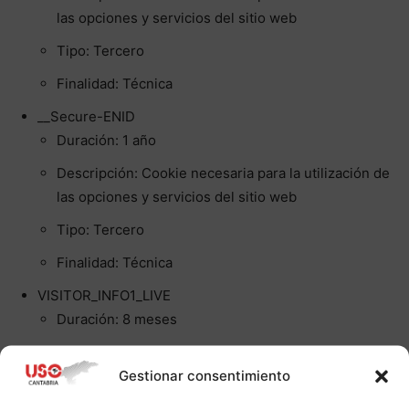
las opciones y servicios del sitio web
Tipo: Tercero
Finalidad: Técnica
__Secure-ENID
Duración: 1 año
Descripción: Cookie necesaria para la utilización de
las opciones y servicios del sitio web
Tipo: Tercero
Finalidad: Técnica
VISITOR_INFO1_LIVE
Duración: 8 meses
Descripción: En algunas páginas de nuestro Sitio
Web tenemos vídeos incrustados de Youtube, es
Gestionar consentimiento
un servicio de Google. Su uso implica la remisión