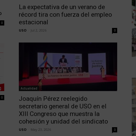
La expectativa de un verano de
P
récord tira con fuerza del empleo
estacional
0
USO
-
Jul 2, 2026
0
Actualidad
Joaquín Pérez reelegido
0
secretario general de USO en el
XIII Congreso que muestra la
cohesión y unidad del sindicato
USO
-
May 23, 2026
0