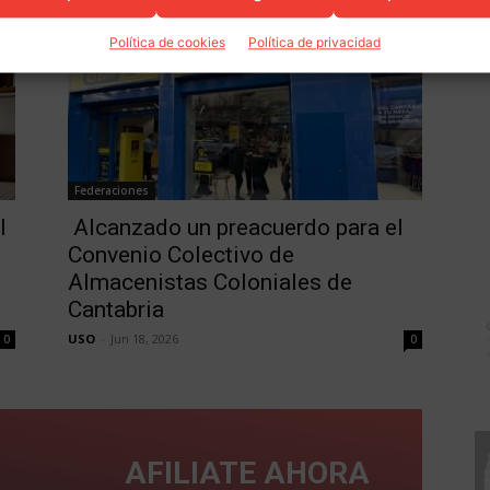
Política de cookies
Política de privacidad
Federaciones
l
Alcanzado un preacuerdo para el
Convenio Colectivo de
Almacenistas Coloniales de
Cantabria
USO
-
Jun 18, 2026
0
0
AFILIATE AHORA