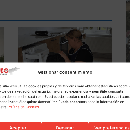
Accion Sindical
Gestionar consentimiento
n
El TSJC reconoce el derecho de
e sitio web utiliza cookies propias y de terceros para obtener estadísticas sobre 
de
las empleadas de hogar a cobrar el
itos de navegación del usuario, mejorar su experiencia y permitirle compartir
a
paro sin limitaciones
tenidos en redes sociales. Usted puede aceptar o rechazar las cookies, así com
sonalizar cuáles quiere deshabilitar. Puede encontrarv toda la información en
USO
-
Oct 4, 2024
0
0
estra
Política de Cookies
Aceptar
Denegar
Ver preferencias