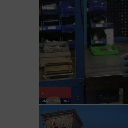
.
USO
-
Ago 6, 2026