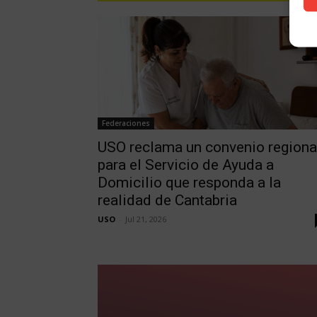
Federaciones
USO reclama un convenio regiona
para el Servicio de Ayuda a
Domicilio que responda a la
realidad de Cantabria
USO
-
Jul 21, 2026