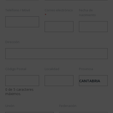
u
e
n
Teléfono / Móvil
Correo electrónico
Fecha de
t
*
nacimiento
a
d
e
Dirección
Código Postal
Localidad
Provincia
0 de 5 caracteres
máximos.
Unión
Federación