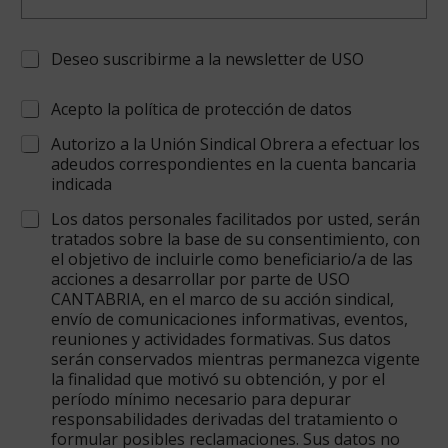
A
Deseo suscribirme a la newsletter de USO
c
e
A
Acepto la política de protección de datos
p
c
t
Autorizo a la Unión Sindical Obrera a efectuar los
e
a
adeudos correspondientes en la cuenta bancaria
p
c
indicada
t
i
a
o
Los datos personales facilitados por usted, serán
c
n
tratados sobre la base de su consentimiento, con
i
N
el objetivo de incluirle como beneficiario/a de las
o
e
acciones a desarrollar por parte de USO
n
w
b
CANTABRIA, en el marco de su acción sindical,
s
a
envío de comunicaciones informativas, eventos,
l
n
reuniones y actividades formativas. Sus datos
e
c
serán conservados mientras permanezca vigente
t
o
la finalidad que motivó su obtención, y por el
t
y
período mínimo necesario para depurar
e
L
responsabilidades derivadas del tratamiento o
r
O
formular posibles reclamaciones. Sus datos no