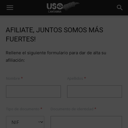
AFILIATE, JUNTOS SOMOS MÁS
FUERTES!
Rellene el siguiente formulario para dar de alta su
afiliación:
D
Nombre
*
Apellidos
*
o
c
u
m
e
n
Tipo de documento
*
Documento de identidad
*
t
o
C