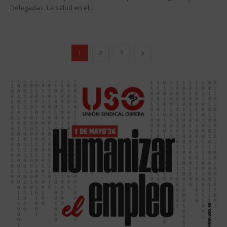
Delegadas. La salud en el...
1
2
3