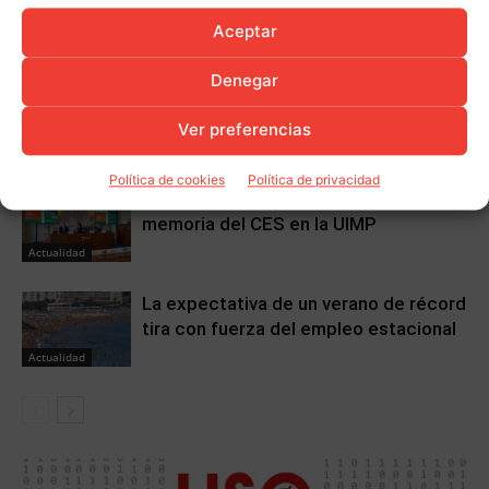
Artículos relacionados
Más del autor
Aceptar
USO Cantabria advierte del
Denegar
estancamiento estructural del
mercado laboral pese a la mejora
Actualidad
Ver preferencias
estacional del empleo
Política de cookies
Política de privacidad
USO participa en la presentación de la
memoria del CES en la UIMP
Actualidad
La expectativa de un verano de récord
tira con fuerza del empleo estacional
Actualidad