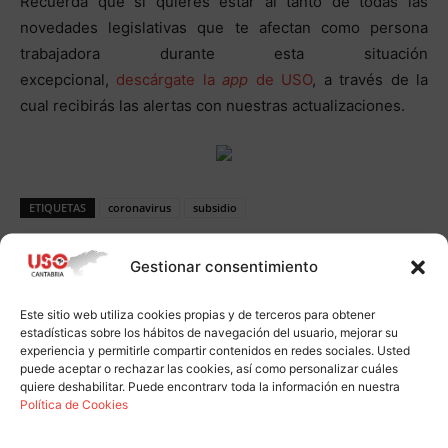
Recuerda que si quieres estar al tanto de todas las
novedades legislativas que te afectan como persona
trabajadora durante esta situación
excepcional,
descárgate la
app
de USO
, a través de la
cual recibirás las alertas con nuestras actualizaciones.
ETIQUETAS
coronavirus
subsidio
Gestionar consentimiento
Este sitio web utiliza cookies propias y de terceros para obtener
estadísticas sobre los hábitos de navegación del usuario, mejorar su
experiencia y permitirle compartir contenidos en redes sociales. Usted
puede aceptar o rechazar las cookies, así como personalizar cuáles
quiere deshabilitar. Puede encontrarv toda la información en nuestra
Artículo anterior
Artículo siguiente
Política de Cookies