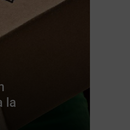
n
 la