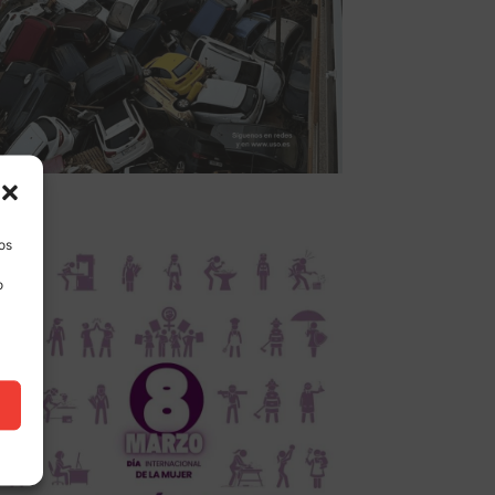
los
o