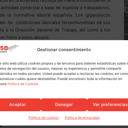
esente en la empresa, rechaza de manera contundente la
ctividad comercial a base de explotar a trabajadores,
e la normativa laboral española. Los gigantescos
salir de condiciones laborales tercermundistas de sus
la a la Dirección General de Trabajo, así como a los
an freno a estos abusos.
Gestionar consentimiento
jurídico para que los trabajadores de AT Operalia sean
sidiariamente por la empresa que lleve a cabo el
e sitio web utiliza cookies propias y de terceros para obtener estadísticas sobre 
itos de navegación del usuario, mejorar su experiencia y permitirle compartir
tenidos en redes sociales. Usted puede aceptar o rechazar las cookies, así com
sonalizar cuáles quiere deshabilitar. Puede encontrarv toda la información en
estra
Política de Cookies
ipsa
uso
Aceptar
Denegar
Ver preferencias
Política de cookies
Política de privacidad