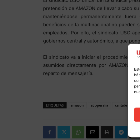
El sindicato USO, única fuerza sindical pr
pretensión de AMAZON de llevar a cabo su a
manteniéndose permanentemente fuera d
beneficios de la multinacional no pueden 
empleados. Por ello, el sindicato USO ape
gobiernos central y autonómico, a que pong
El sindicato va a iniciar el procedimiento 
asumidos directamente por AMAZON o sub
Est
reparto de mensajería.
háb
con
per
nu
ETIQUETAS
amazon
at operalia
cantabria
t