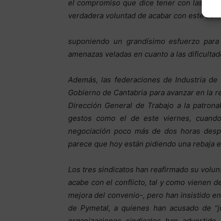
el compromiso que dice tener con las pers
verdadera voluntad de acabar con este confl
suponiendo un grandísimo esfuerzo para l
amenazas veladas en cuanto a las dificulta
Además, las federaciones de Industria de
Gobierno de Cantabria para avanzar en la res
Dirección General de Trabajo a la patrona
gestos como el de este viernes, cuando
negociación poco más de dos horas despu
parece que hoy están pidiendo una rebaja en
Los tres sindicatos han reafirmado su volun
acabe con el conflicto, tal y como vienen 
mejora del convenio-, pero han insistido en 
de Pymetal, a quienes han acusado de “ju
organizaciones sindicales han advertido