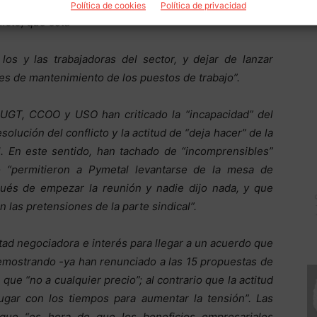
onas trabajadoras del sector, esto pasa por tener una
Política de cookies
Política de privacidad
icto, que está
os y las trabajadoras del sector, y dejar de lanzar
des de mantenimiento de los puestos de trabajo”.
 UGT, CCOO y USO han criticado la “incapacidad” del
olución del conflicto y la actitud de “deja hacer” de la
l. En este sentido, han tachado de “incomprensibles”
 “permitieron a Pymetal levantarse de la mesa de
és de empezar la reunión y nadie dijo nada, y que
 las pretensiones de la parte sindical”.
tad negociadora e interés para llegar a un acuerdo que
demostrando -ya han renunciado a las 15 propuestas de
que “no a cualquier precio”; al contrario que la actitud
gar con los tiempos para aumentar la tensión”. Las
 que “es hora de que los beneficios empresariales