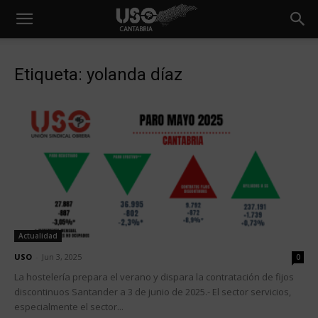
Etiqueta: yolanda díaz
Actualidad
USO
-
Jun 3, 2025
0
La hostelería prepara el verano y dispara la contratación de fijos
discontinuos Santander a 3 de junio de 2025.- El sector servicios,
especialmente el sector...