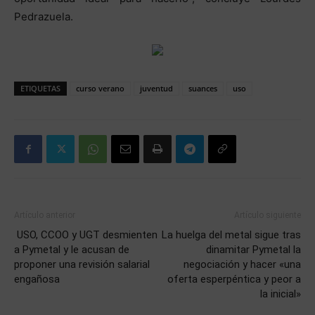
Pedrazuela.
ETIQUETAS
curso verano
juventud
suances
uso
Artículo anterior
Artículo siguiente
USO, CCOO y UGT desmienten
La huelga del metal sigue tras
a Pymetal y le acusan de
dinamitar Pymetal la
proponer una revisión salarial
negociación y hacer «una
engañosa
oferta esperpéntica y peor a
la inicial»