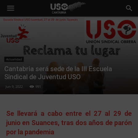
Actualidad
Cantabria será sede de la III Escuela
Sindical de Juventud USO
Jun 9, 2022
991
Se llevará a cabo entre el 27 al 29 de
junio en Suances, tras dos años de parón
por la pandemia