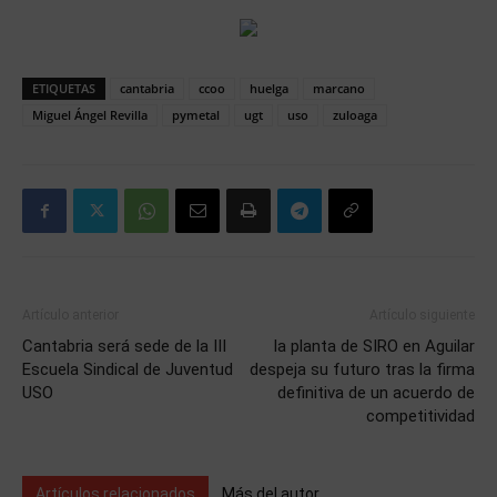
ETIQUETAS
cantabria
ccoo
huelga
marcano
Miguel Ángel Revilla
pymetal
ugt
uso
zuloaga
Artículo anterior
Artículo siguiente
Cantabria será sede de la III
la planta de SIRO en Aguilar
Escuela Sindical de Juventud
despeja su futuro tras la firma
USO
definitiva de un acuerdo de
competitividad
Artículos relacionados
Más del autor