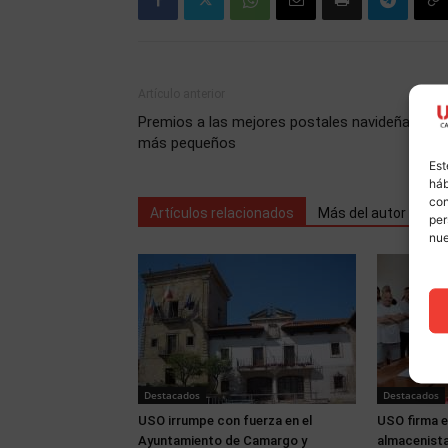
Artículo anterior
Premios a las mejores postales navideñas de 
más pequeños
Est
háb
con
Artículos relacionados
Más del autor
per
nu
Destacados
Destacados
USO irrumpe con fuerza en el
USO firma e
Ayuntamiento de Camargo y
almacenista