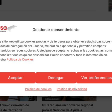
Artículo siguiente
Gestionar consentimiento
los
USO acusa a AMICA de no acatar las
resoluciones judiciales
e sitio web utiliza cookies propias y de terceros para obtener estadísticas sobre 
itos de navegación del usuario, mejorar su experiencia y permitirle compartir
tenidos en redes sociales. Usted puede aceptar o rechazar las cookies, así com
sonalizar cuáles quiere deshabilitar. Puede encontrarv toda la información en
estra
Política de Cookies
Aceptar
Denegar
Ver preferencias
Política de cookies
Política de privacidad
Federaciones
l nuevo convenio de
USO reclama un convenio regional
s de Cantabria
para el Servicio de Ayuda a