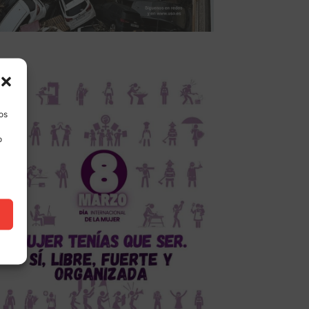
los
o