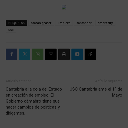
ETIQUETAS
asacan geaser
limpieza
santander
smart city
uso
Artículo anterior
Artículo siguiente
Cantabria a la cola del Estado
USO Cantabria ante el 1º de
en creación de empleo. El
Mayo
Gobierno cántabro tiene que
hacer cambios de políticas y
dirigentes.