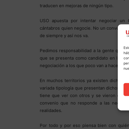
traducen en mejoras de ningún tipo.
USO apuesta por intentar negociar un
cántabros quien negocie. No un convenio e
de siempre y así nos va.
Est
Pedimos responsabilidad a la gente que ap
háb
que se presenta como candidato en las ele
con
per
negociación a los que poco van a hacer por
nu
En muchos territorios ya existen dichos c
variada tipología que presentan dichos cen
tiene que ver con otros y se vieron en l
convenio que no responde a las necesid
realidades.
Por todo y por eso piensa bien con quién