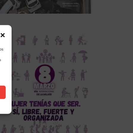
los
o