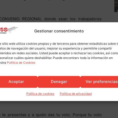
 CONVENIO REGIONAL donde sean los trabajadores
statal que sólo deja rango a que negocien los mismos
Gestionar consentimiento
e sitio web utiliza cookies propias y de terceros para obtener estadísticas sobre 
orta sus votos en las urnas a estas organizaciones o
itos de navegación del usuario, mejorar su experiencia y permitirle compartir
cciones por ellos, porque en definitiva da peso en la
tenidos en redes sociales. Usted puede aceptar o rechazar las cookies, así com
sonalizar cuáles quiere deshabilitar. Puede encontrarv toda la información en
 nosotros.
estra
Política de Cookies
onvenios y se negocia con más “realidad” debido a la
tros y casuística de todos ellos. Hay centros que nada
Aceptar
Denegar
Ver preferencias
a situación de ser englobados por los mismos. En un
ades de su variedad tanto de trabajadores como de
Política de cookies
Política de privacidad
 te presentas y a quién das tu voto. Porque tu voto