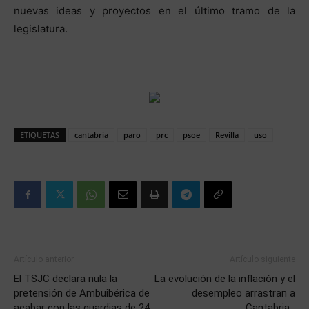
nuevas ideas y proyectos en el último tramo de la
legislatura.
ETIQUETAS
cantabria
paro
prc
psoe
Revilla
uso
Artículo anterior
Artículo siguiente
El TSJC declara nula la
La evolución de la inflación y el
pretensión de Ambuibérica de
desempleo arrastran a
acabar con las guardias de 24
Cantabria