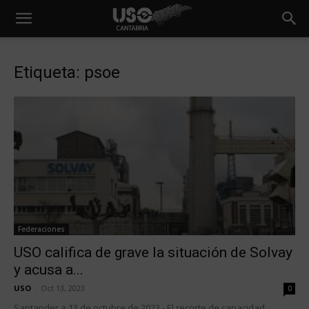
Etiqueta: psoe
Federaciones
USO califica de grave la situación de Solvay
y acusa a...
USO
-
Oct 13, 2023
0
Santander a 13 de octubre de 2023.- El recorte de capacidad