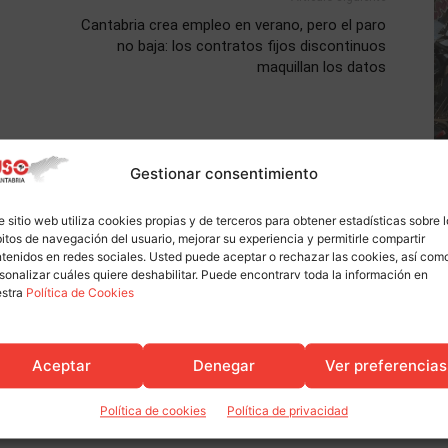
Cantabria crea empleo en verano, pero el paro
no baja: los contratos fijos discontinuos
maquillan los datos
Gestionar consentimiento
e sitio web utiliza cookies propias y de terceros para obtener estadísticas sobre 
itos de navegación del usuario, mejorar su experiencia y permitirle compartir
tenidos en redes sociales. Usted puede aceptar o rechazar las cookies, así com
sonalizar cuáles quiere deshabilitar. Puede encontrarv toda la información en
estra
Política de Cookies
Actualidad
pa en la presentación de
La expectativa de un verano de
Aceptar
Denegar
Ver preferencias
del CES en la UIMP
récord tira con fuerza del empleo
estacional
Política de cookies
Política de privacidad