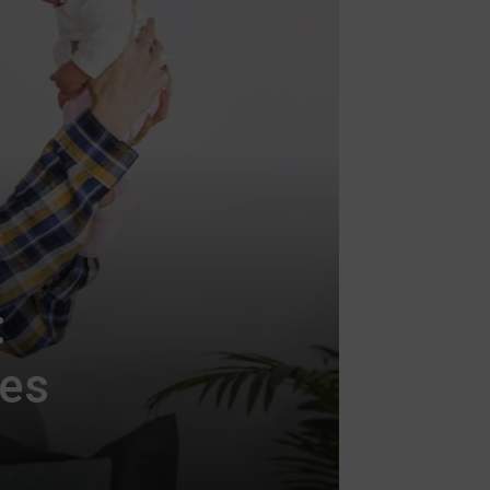
:
les