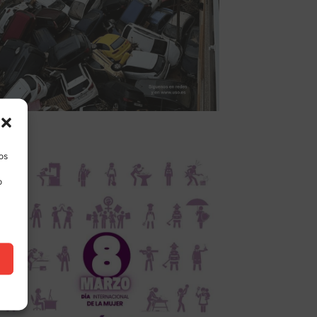
los
o