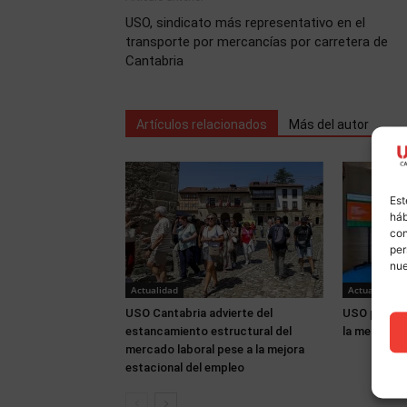
USO, sindicato más representativo en el
transporte por mercancías por carretera de
Cantabria
Artículos relacionados
Más del autor
Est
háb
con
per
nu
Actualidad
Actualidad
USO Cantabria advierte del
USO partici
estancamiento estructural del
la memoria 
mercado laboral pese a la mejora
estacional del empleo