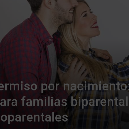
ermiso por nacimiento
ra familias biparenta
noparentales