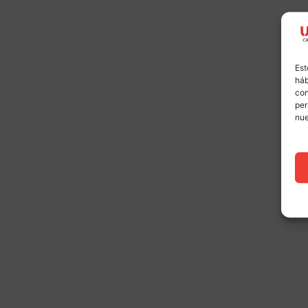
Est
háb
con
per
nu