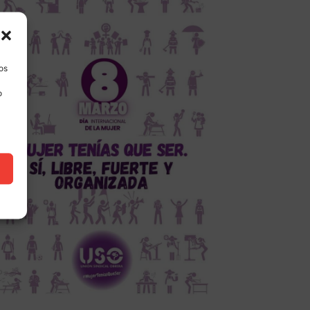
los
o