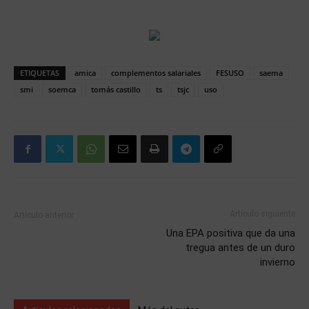
ETIQUETAS
amica
complementos salariales
FESUSO
saema
smi
soemca
tomás castillo
ts
tsjc
uso
Artículo siguiente
Artículo anterior
Una EPA positiva que da una
tregua antes de un duro
invierno