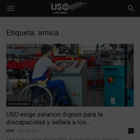
Etiqueta: amica
Comunicados
USO exige salarios dignos para la
discapacidad y señala a los...
USO
-
Abr 16, 2024
0
Santander a 16 de abril de 2024.- El sindicato USO, sindicato