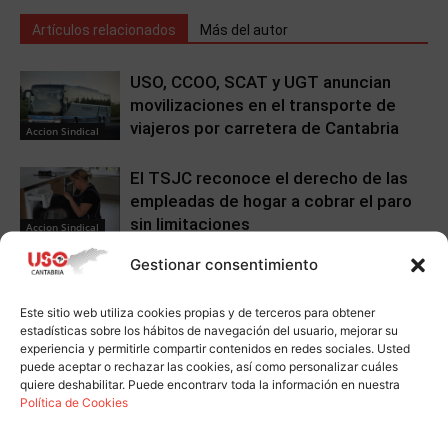
Artículos relacionados
Más del autor
USO, CCOO, SCAT y UGT anuncian
movilizaciones en el transporte de
viajeros por carretera de Cantabria
Accion Sindical
El TSJC reconoce el derecho de las
empleadas de hogar a cobrar el paro
sin limitaciones
Accion Sindical
Gestionar consentimiento
Firmado el convenio colectivo de
Propicia Nereo Hnos.
Este sitio web utiliza cookies propias y de terceros para obtener
Accion Sindical
estadísticas sobre los hábitos de navegación del usuario, mejorar su
experiencia y permitirle compartir contenidos en redes sociales. Usted
puede aceptar o rechazar las cookies, así como personalizar cuáles
quiere deshabilitar. Puede encontrarv toda la información en nuestra
Política de Cookies