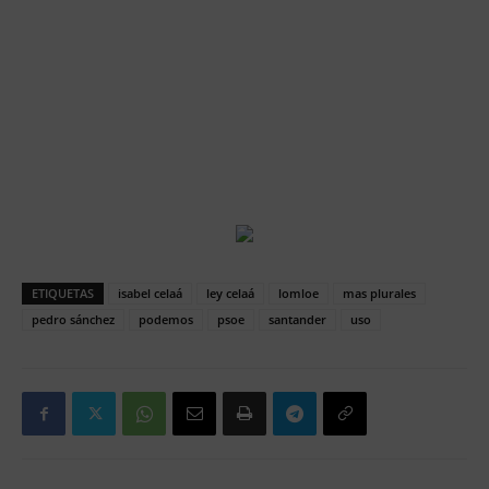
ETIQUETAS
isabel celaá
ley celaá
lomloe
mas plurales
pedro sánchez
podemos
psoe
santander
uso