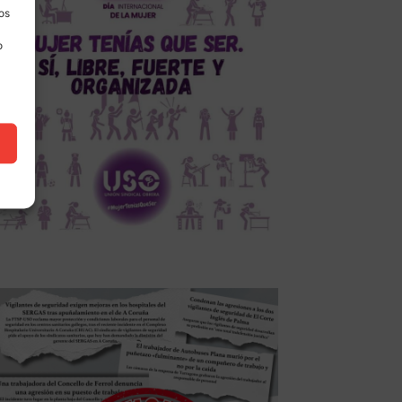
los
o