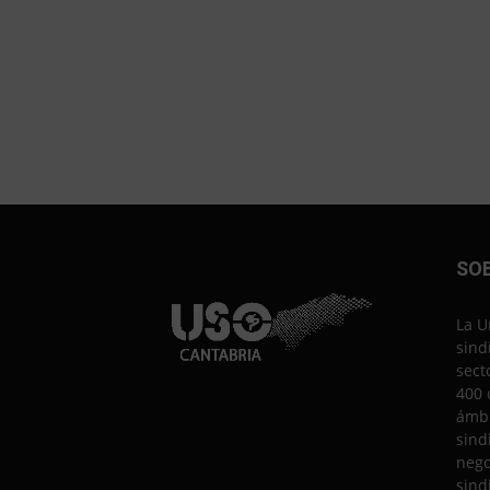
SO
La U
sind
sect
400 
ámbi
sind
nego
sind