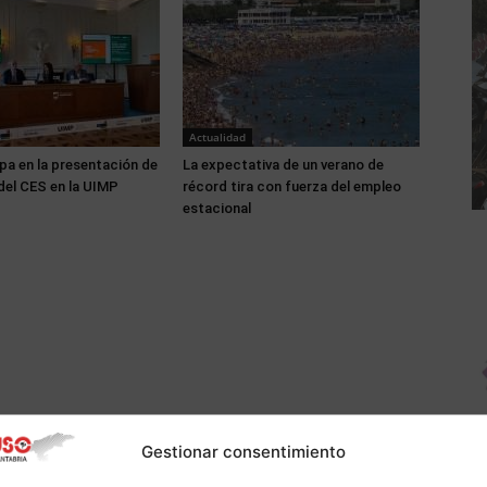
Actualidad
pa en la presentación de
La expectativa de un verano de
del CES en la UIMP
récord tira con fuerza del empleo
estacional
Gestionar consentimiento