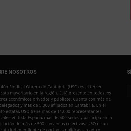
BRE NOSOTROS
S
nión Sindical Obrera de Cantabria (USO) es el tercer
icato mayoritario en la región. Está presente en todos los
ores económicos privados y públicos. Cuenta con más de
delegados y más de 5.000 afiliados en Cantabria. En el
to estatal, USO tiene más de 11.000 representantes
icales en toda España, más de 400 sedes y participa en la
ciación de más de 500 convenios colectivos. USO es un
icato independiente de opciones políticas, creado y