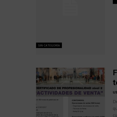
SIN CATEGORÍA
F
t
U
De
qu
cu