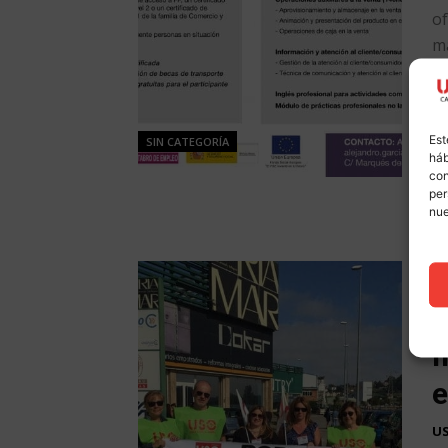
of
ma
pr
au
pr
Est
SIN CATEGORÍA
háb
con
per
nu
L
C
m
e
U