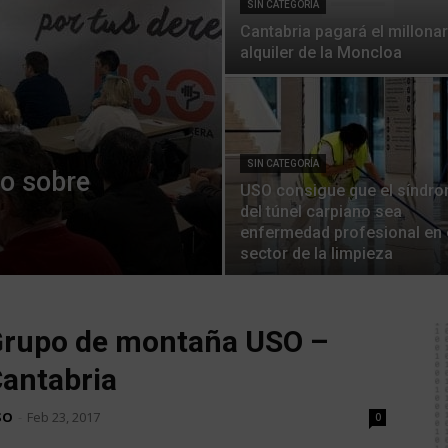
SIN CATEGORÍA
Cantabria pagará el millonar
alquiler de la Moncloa
SIN CATEGORÍA
vo sobre
USO consigue que el síndr
del túnel carpiano sea
enfermedad profesional en 
sector de la limpieza
rupo de montaña USO –
antabria
SO
-
Feb 23, 2017
0