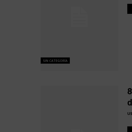
SIN CATEGORÍA
8
d
U