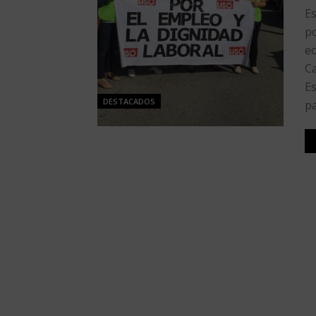
Es
po
ec
Ca
Es
DESTACADOS
pa