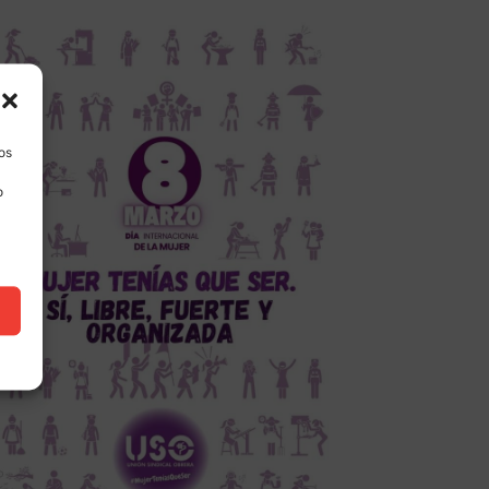
los
o