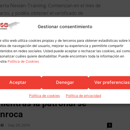
erta Nexian-Training. Comienzan en el mes de
rzo, y podéis obtener el certificado de
ofesionalidad de actividades de venta y actividades
Gestionar consentimiento
xiliares de comercio. Son totalmente gratuitos, con
ácticas profesionales no...
e sitio web utiliza cookies propias y de terceros para obtener estadísticas sobre 
itos de navegación del usuario, mejorar su experiencia y permitirle compartir
Leer más
tenidos en redes sociales. Usted puede aceptar o rechazar las cookies, así com
sonalizar cuáles quiere deshabilitar. Puede encontrarv toda la información en
estra
Política de Cookies
os trabajadores del Contact
Aceptar
Denegar
Ver preferencias
enter vuelven a los paros
Política de cookies
Política de privacidad
ientras la patronal se
nroca
SO
-
Sep 29, 2016
0