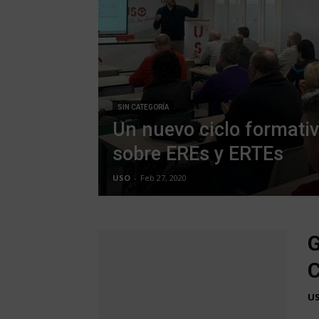
SIN CATEGORÍA
Un nuevo ciclo formati
sobre EREs y ERTEs
USO
-
Feb 27, 2020
G
C
U