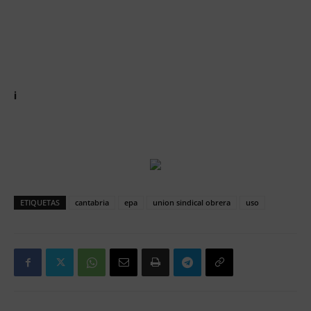
i
ETIQUETAS
cantabria
epa
union sindical obrera
uso