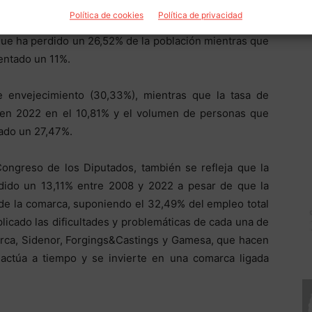
 han argumentado con datos su preocupación por el
Política de cookies
Política de privacidad
do a que desde 1996 la comarca ha perdido población
que ha perdido un 26,52% de la población mientras que
mentado un 11%.
e envejecimiento (30,33%), mientras que la tasa de
 en 2022 en el 10,81% y el volumen de personas que
ado un 27,47%.
ongreso de los Diputados, también se refleja que la
endido un 13,11% entre 2008 y 2022 a pesar de que la
 de la comarca, suponiendo el 32,49% del empleo total
xplicado las dificultades y problemáticas de cada una de
arca, Sidenor, Forgings&Castings y Gamesa, que hacen
actúa a tiempo y se invierte en una comarca ligada