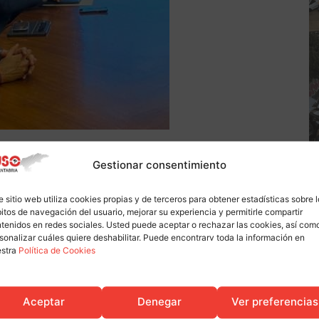
Gestionar consentimiento
antenido, han presentado la situación que atraviesa la
e sitio web utiliza cookies propias y de terceros para obtener estadísticas sobre 
 políticos que presenten una Proposición No de Ley
itos de navegación del usuario, mejorar su experiencia y permitirle compartir
tenidos en redes sociales. Usted puede aceptar o rechazar las cookies, así com
especial interés para el sector industrial, así como
sonalizar cuáles quiere deshabilitar. Puede encontrarv toda la información en
vas y planes de ayudas concretas e impulsar políticas
estra
Política de Cookies
e ser referente industrial de la región, se encuentra
Aceptar
Denegar
Ver preferencias