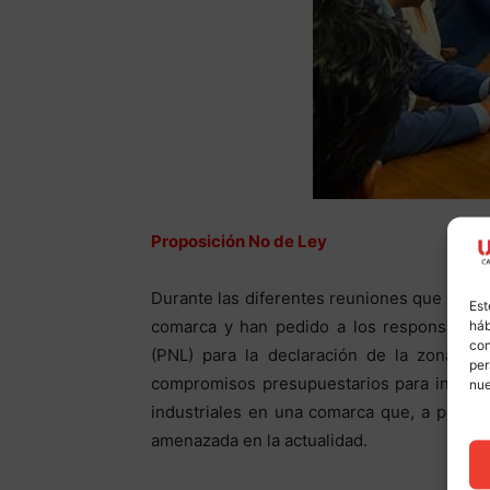
Proposición No de Ley
Durante las diferentes reuniones que han m
Est
comarca y han pedido a los responsables
háb
con
(PNL) para la declaración de la zona de 
per
compromisos presupuestarios para iniciati
nu
industriales en una comarca que, a pesar d
amenazada en la actualidad.