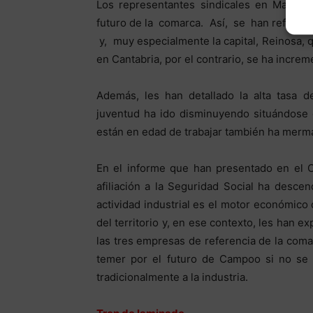
Los representantes sindicales en Madrid
futuro de la comarca. Así, se han referi
y, muy especialmente la capital, Reinosa, 
en Cantabria, por el contrario, se ha incre
Además, les han detallado la alta tasa d
juventud ha ido disminuyendo situándose
están en edad de trabajar también ha merm
En el informe que han presentado en el C
afiliación a la Seguridad Social ha desc
actividad industrial es el motor económico
del territorio y, en ese contexto, les han e
las tres empresas de referencia de la com
temer por el futuro de Campoo si no se 
tradicionalmente a la industria.