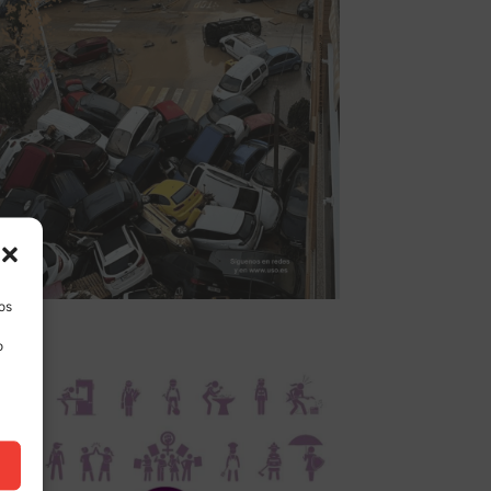
los
o