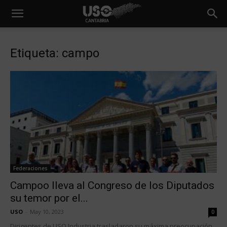
Etiqueta: campo
Federaciones
Campoo lleva al Congreso de los Diputados
su temor por el...
USO
-
May 10, 2023
0
Dirigentes de USO Industria trasladaron su máxima preocupación