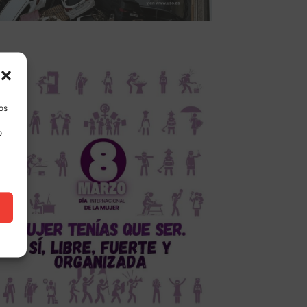
los
o