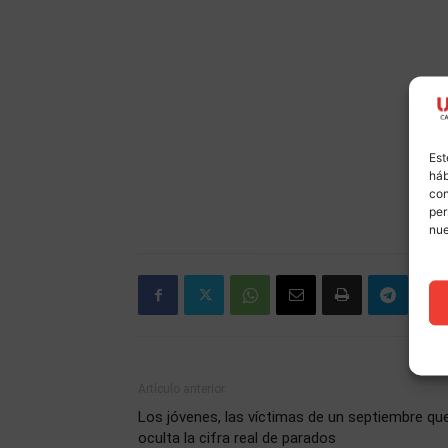
Est
háb
con
per
nu
Artículo anterior
Los jóvenes, las víctimas de un septiembre qu
oculta la cifra real de parados