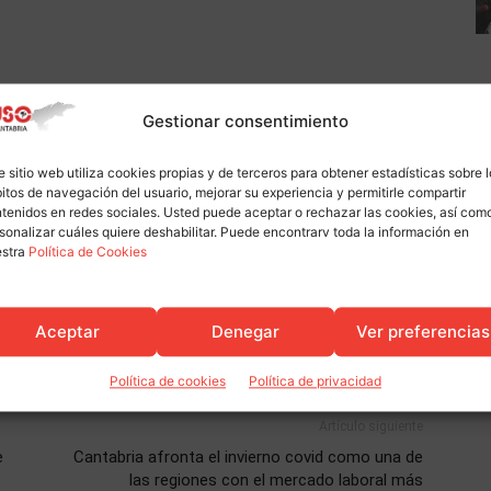
Gestionar consentimiento
e sitio web utiliza cookies propias y de terceros para obtener estadísticas sobre 
itos de navegación del usuario, mejorar su experiencia y permitirle compartir
tenidos en redes sociales. Usted puede aceptar o rechazar las cookies, así com
sonalizar cuáles quiere deshabilitar. Puede encontrarv toda la información en
estra
Política de Cookies
Aceptar
Denegar
Ver preferencias
Política de cookies
Política de privacidad
Artículo siguiente
e
Cantabria afronta el invierno covid como una de
las regiones con el mercado laboral más