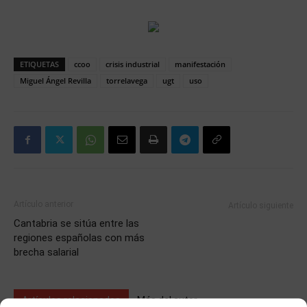
ETIQUETAS
ccoo
crisis industrial
manifestación
Miguel Ángel Revilla
torrelavega
ugt
uso
Artículo anterior
Artículo siguiente
Cantabria se sitúa entre las
regiones españolas con más
brecha salarial
Artículos relacionados
Más del autor