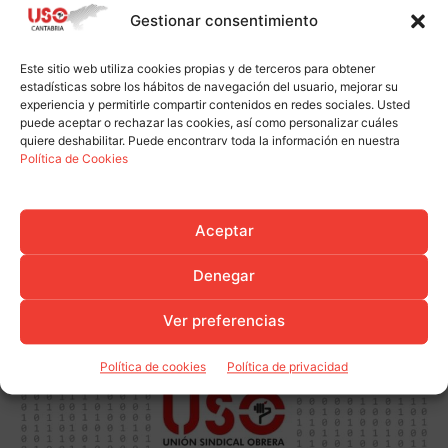
Gestionar consentimiento
USO, CCOO, SCAT y UGT anuncian
movilizaciones en el transporte de
Este sitio web utiliza cookies propias y de terceros para obtener
viajeros por carretera de Cantabria
estadísticas sobre los hábitos de navegación del usuario, mejorar su
Accion Sindical
experiencia y permitirle compartir contenidos en redes sociales. Usted
puede aceptar o rechazar las cookies, así como personalizar cuáles
El TSJC reconoce el derecho de las
quiere deshabilitar. Puede encontrarv toda la información en nuestra
Política de Cookies
empleadas de hogar a cobrar el paro
sin limitaciones
Accion Sindical
Aceptar
Firmado el convenio colectivo de
Propicia Nereo Hnos.
Denegar
Accion Sindical
Ver preferencias
Política de cookies
Política de privacidad