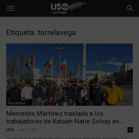
Etiqueta: torrelavega
Actualidad
Mercedes Martínez traslada a los
trabajadores de Katoen Natie Solvay en...
USO
-
Ene 17, 2025
0
La secretaria general de USO Cantabria, Mercedes Martínez, ha