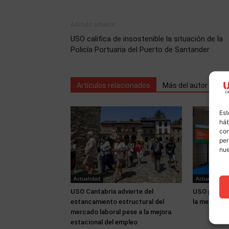
Artículo anterior
USO califica de insostenible la situación de la
Policía Portuaria del Puerto de Santander
Artículos relacionados
Más del autor
Est
háb
con
per
nu
Actualidad
Actualidad
USO Cantabria advierte del
USO partici
estancamiento estructural del
la memoria 
mercado laboral pese a la mejora
estacional del empleo