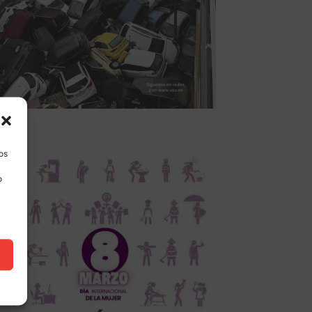
los
o