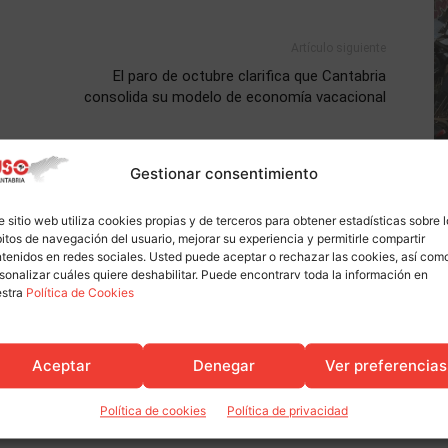
Artículo siguiente
El paro de octubre clarifica que Cantabria
consolida su modelo de economía vacacional
Gestionar consentimiento
e sitio web utiliza cookies propias y de terceros para obtener estadísticas sobre 
itos de navegación del usuario, mejorar su experiencia y permitirle compartir
tenidos en redes sociales. Usted puede aceptar o rechazar las cookies, así com
sonalizar cuáles quiere deshabilitar. Puede encontrarv toda la información en
estra
Política de Cookies
Actualidad
Aceptar
Denegar
Ver preferencias
pa en la presentación de
La expectativa de un verano de
del CES en la UIMP
récord tira con fuerza del empleo
Política de cookies
Política de privacidad
estacional