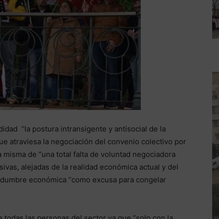
idad “la postura intransigente y antisocial de la
que atraviesa la negociación del convenio colectivo por
 la misma de “una total falta de voluntad negociadora
ivas, alejadas de la realidad económica actual y del
ertidumbre económica “como excusa para congelar
e todas las personas del sector ya que “solo con la