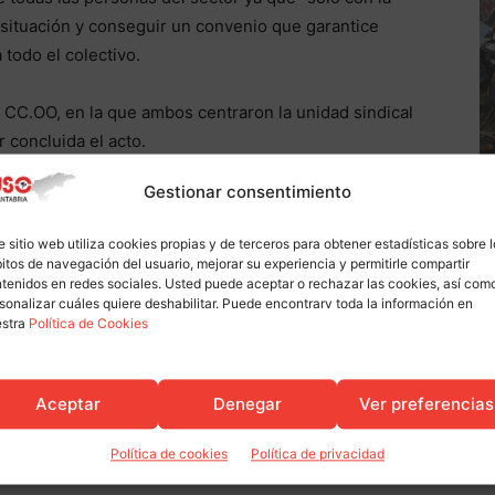
 situación y conseguir un convenio que garantice
 todo el colectivo.
y CC.OO, en la que ambos centraron la unidad sindical
 concluida el acto.
Gestionar consentimiento
USO Cantabria, encabezada por su secretaria general,
e sitio web utiliza cookies propias y de terceros para obtener estadísticas sobre 
itos de navegación del usuario, mejorar su experiencia y permitirle compartir
tenidos en redes sociales. Usted puede aceptar o rechazar las cookies, así com
sonalizar cuáles quiere deshabilitar. Puede encontrarv toda la información en
estra
Política de Cookies
nder
ugt
uso
Aceptar
Denegar
Ver preferencias
Política de cookies
Política de privacidad