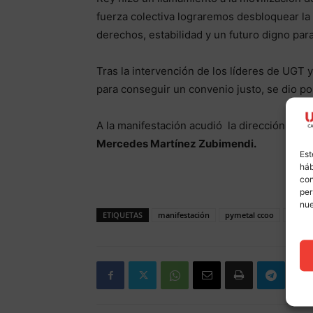
fuerza colectiva lograremos desbloquear la
derechos, estabilidad y un futuro digno para
Tras la intervención de los líderes de UGT 
para conseguir un convenio justo, se dio por
A la manifestación acudió la dirección de 
Mercedes Martínez Zubimendi.
Est
háb
con
per
nu
ETIQUETAS
manifestación
pymetal ccoo
santa