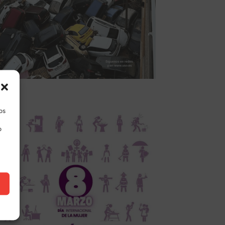
los
o