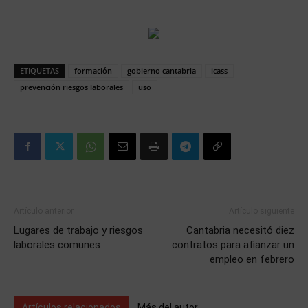
ETIQUETAS
formación
gobierno cantabria
icass
prevención riesgos laborales
uso
Artículo anterior
Artículo siguiente
Lugares de trabajo y riesgos
Cantabria necesitó diez
laborales comunes
contratos para afianzar un
empleo en febrero
Artículos relacionados
Más del autor