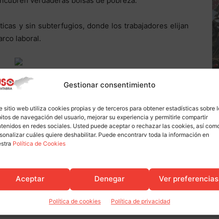
encubren verdaderas bolsas de pobreza.
cas y sin subterfugios, donde los trabajadores elijan
rco laboral.
Gestionar consentimiento
ugt
uso
e sitio web utiliza cookies propias y de terceros para obtener estadísticas sobre 
itos de navegación del usuario, mejorar su experiencia y permitirle compartir
tenidos en redes sociales. Usted puede aceptar o rechazar las cookies, así com
sonalizar cuáles quiere deshabilitar. Puede encontrarv toda la información en
estra
Política de Cookies
Artículo siguiente
Aceptar
Denegar
Ver preferencias
El Grupo de Montaña de USO celebró su 21
aniversario
Política de cookies
Política de privacidad