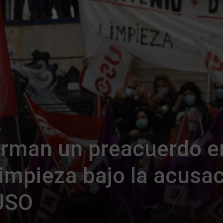
rman un preacuerdo en
impieza bajo la acusa
 USO