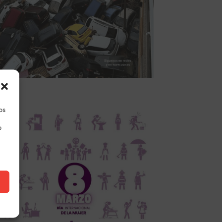
los
o