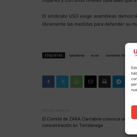
mujeres y con unos niveles salariales que 
El sindicato USO exige asambleas democráti
libremente las medidas para defender su ma
ETIQUETAS
cantabria
cc.oo
convenio limpieza
Est
háb
con
per
nu
Artículo anterior
El Comité de ZARA Cantabria convoca una
concentración en Torrelavega