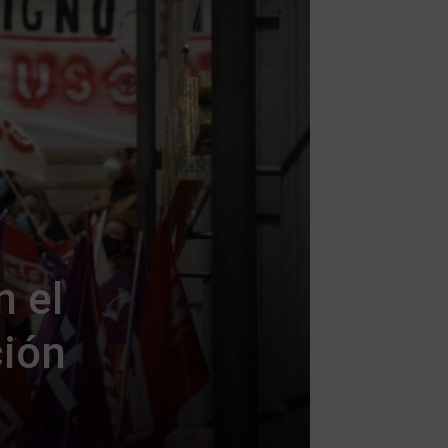
 el
ción