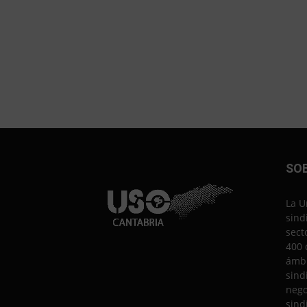
SO
La U
sind
sect
400 
ámbi
sind
nego
sind