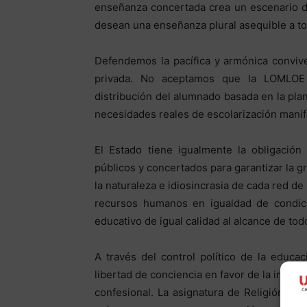
enseñanza concertada crea un escenario d
desean una enseñanza plural asequible a t
Defendemos la pacífica y armónica convive
privada. No aceptamos que la LOMLOE 
distribución del alumnado basada en la plan
necesidades reales de escolarización manife
El Estado tiene igualmente la obligación
públicos y concertados para garantizar la g
la naturaleza e idiosincrasia de cada red d
recursos humanos en igualdad de condic
educativo de igual calidad al alcance de tod
A través del control político de la educa
libertad de conciencia en favor de la imposi
confesional. La asignatura de Religión, q