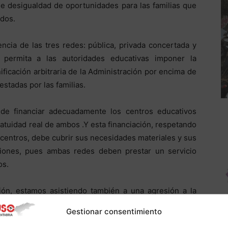
e desigualdad de oportunidades para las familias que
odos.
ncia de las tres redes: pública, privada concertada y
permita a las autoridades educativas imponer la
ificación arbitraria de la Administración por encima de
stadas por las familias.
 de financiar adecuadamente los centros educativos
ratuidad real de ambos .Y esta financiación, respetando
e centros, debe cubrir sus necesidades materiales y sus
iones, pues ambas redes deben prestar un servicio
os.
ción, estamos asistiendo también a una agresión a la
ción de una ideología laicista impropia de un Estado no
Gestionar consentimiento
ue se cursa con absoluta normalidad en casi todos los