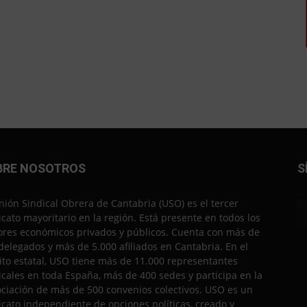
BRE NOSOTROS
S
nión Sindical Obrera de Cantabria (USO) es el tercer
icato mayoritario en la región. Está presente en todos los
ores económicos privados y públicos. Cuenta con más de
delegados y más de 5.000 afiliados en Cantabria. En el
to estatal, USO tiene más de 11.000 representantes
icales en toda España, más de 400 sedes y participa en la
ciación de más de 500 convenios colectivos. USO es un
icato independiente de opciones políticas, creado y