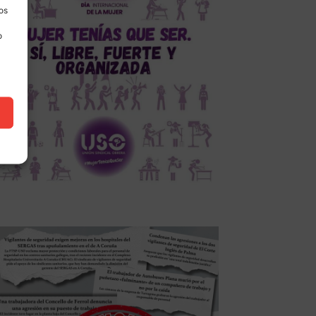
los
o