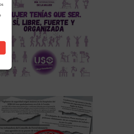
los
o