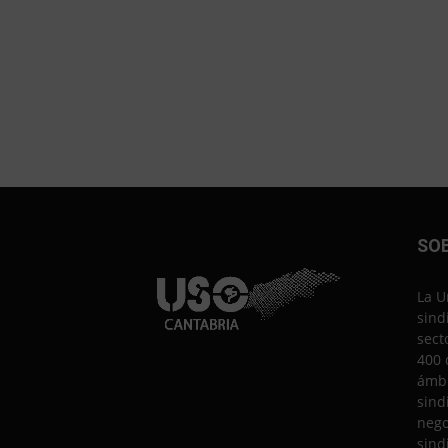
SO
La U
sind
sect
400 
ámbi
sind
nego
sind