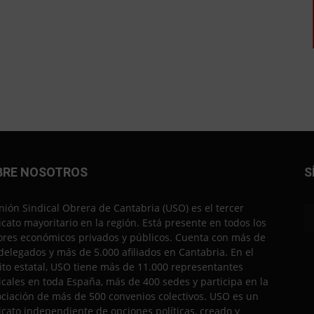
BRE NOSOTROS
S
nión Sindical Obrera de Cantabria (USO) es el tercer
icato mayoritario en la región. Está presente en todos los
ores económicos privados y públicos. Cuenta con más de
delegados y más de 5.000 afiliados en Cantabria. En el
to estatal, USO tiene más de 11.000 representantes
icales en toda España, más de 400 sedes y participa en la
ciación de más de 500 convenios colectivos. USO es un
icato independiente de opciones políticas, creado y