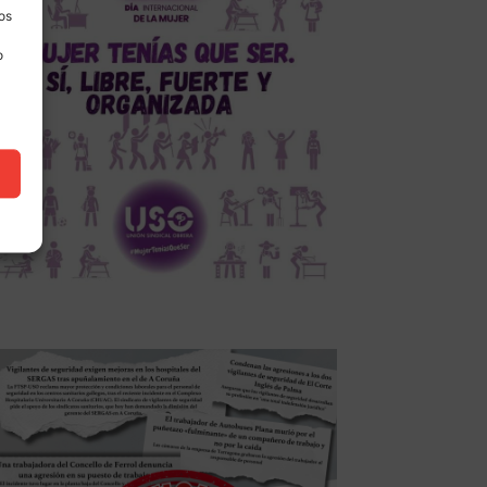
los
o