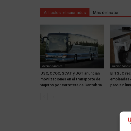
Artículos relacionados
Más del autor
Accion Sindical
Accion Sindic
USO, CCOO, SCAT y UGT anuncian
El TSJC rec
movilizaciones en el transporte de
empleadas d
viajeros por carretera de Cantabria
paro sin lim