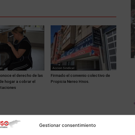
al
Accion Sindical
onoce el derecho de las
Firmado el convenio colectivo de
e hogar a cobrar el
Propicia Nereo Hnos.
itaciones
Gestionar consentimiento