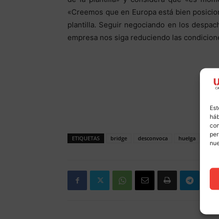
«Creemos que en Europa está bien posicion
plantilla. Seguir negociando en los despach
empresa nos siga reduciendo las condicione
Est
háb
con
per
ETIQUETAS
bridge
desconvoca
huelga
uso
nu