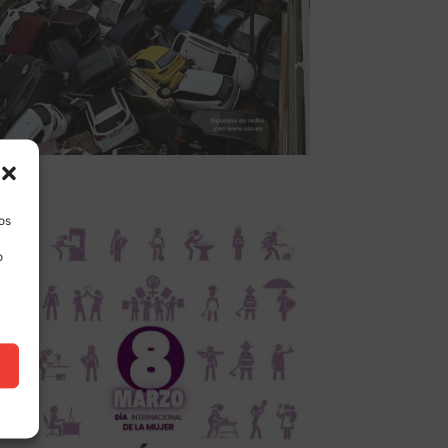
los
o