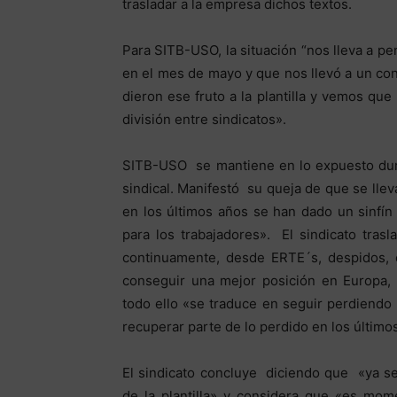
trasladar a la empresa dichos textos.
Para SITB-USO, la situación “nos lleva a p
en el mes de mayo y que nos llevó a un con
dieron ese fruto a la plantilla y vemos que
división entre sindicatos».
SITB-USO se mantiene en lo expuesto dura
sindical. Manifestó su queja de que se lle
en los últimos años se han dado un sinfí
para los trabajadores». El sindicato tra
continuamente, desde ERTE´s, despidos, c
conseguir una mejor posición en Europa,
todo ello «se traduce en seguir perdiendo p
recuperar parte de lo perdido en los último
El sindicato concluye diciendo que «ya s
de la plantilla» y considera que «es mom