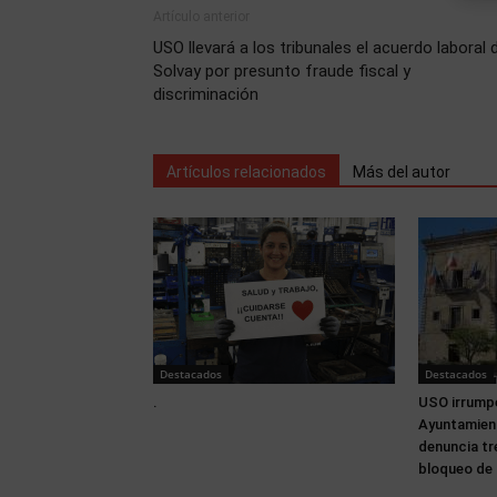
Artículo anterior
USO llevará a los tribunales el acuerdo laboral 
Solvay por presunto fraude fiscal y
discriminación
Artículos relacionados
Más del autor
Destacados
Destacados
.
USO irrumpe
Ayuntamien
denuncia tr
bloqueo de 