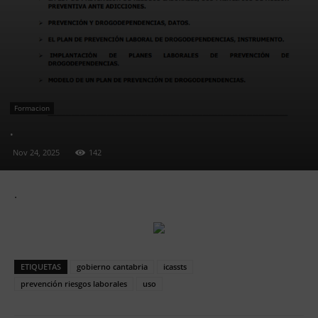
Formacion
.
Nov 24, 2025
142
.
ETIQUETAS
gobierno cantabria
icassts
prevención riesgos laborales
uso