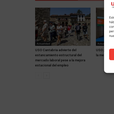
Est
háb
con
per
nu
Actualidad
Actualidad
USO Cantabria advierte del
USO partici
estancamiento estructural del
la memoria 
mercado laboral pese a la mejora
estacional del empleo