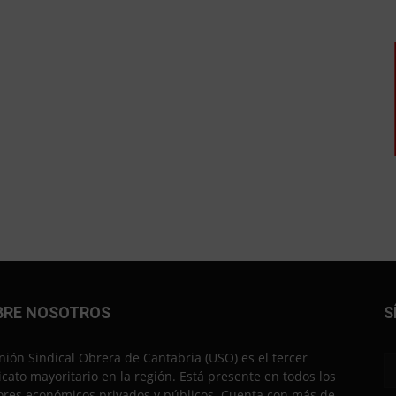
BRE NOSOTROS
S
nión Sindical Obrera de Cantabria (USO) es el tercer
icato mayoritario en la región. Está presente en todos los
ores económicos privados y públicos. Cuenta con más de