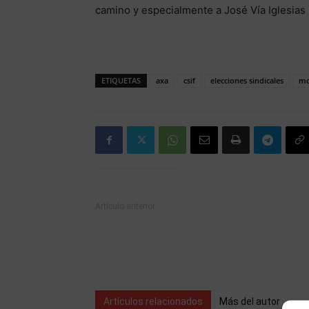
camino y especialmente a José Vía Iglesias 
ETIQUETAS
axa
csif
elecciones sindicales
mo
Artículo anterior
Artículos relacionados
Más del autor