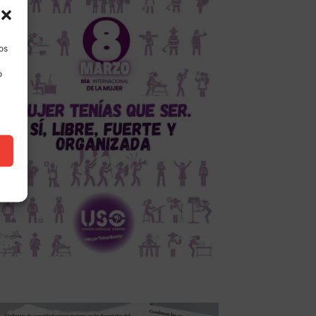
los
o