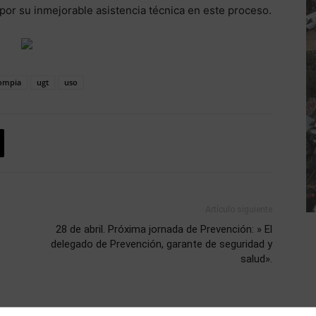
por su inmejorable asistencia técnica en este proceso.
mpia
ugt
uso
Artículo siguiente
28 de abril. Próxima jornada de Prevención: » El
delegado de Prevención, garante de seguridad y
salud».