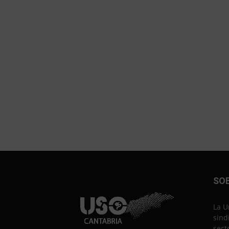
SO
La U
sind
sect