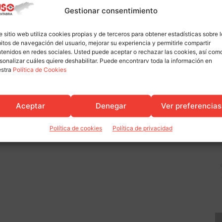
Gestionar consentimiento
e sitio web utiliza cookies propias y de terceros para obtener estadísticas sobre 
itos de navegación del usuario, mejorar su experiencia y permitirle compartir
tenidos en redes sociales. Usted puede aceptar o rechazar las cookies, así com
sonalizar cuáles quiere deshabilitar. Puede encontrarv toda la información en
estra
Política de Cookies
Actualidad
pa en la presentación de
La expectativa de un verano de
Aceptar
Denegar
Ver preferencias
del CES en la UIMP
récord tira con fuerza del empleo
estacional
Política de cookies
Política de privacidad