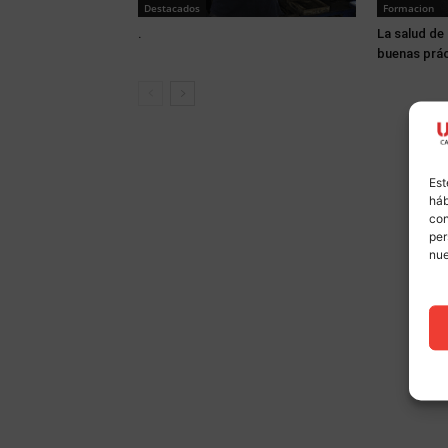
Destacados
Formacion
.
La salud de 
buenas prá
Est
háb
con
per
nu