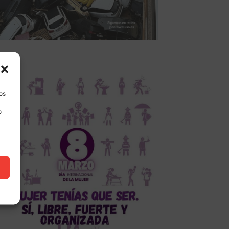
los
o