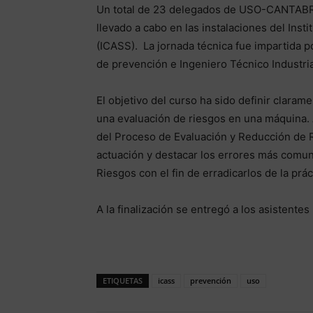
Un total de 23 delegados de USO-CANTABRIA
llevado a cabo en las instalaciones del Ins
(ICASS). La jornada técnica fue impartida 
de prevención e Ingeniero Técnico Industri
El objetivo del curso ha sido definir claram
una evaluación de riesgos en una máquina.
del Proceso de Evaluación y Reducción de 
actuación y destacar los errores más comu
Riesgos con el fin de erradicarlos de la prác
A la finalización se entregó a los asistente
ETIQUETAS
icass
prevención
uso