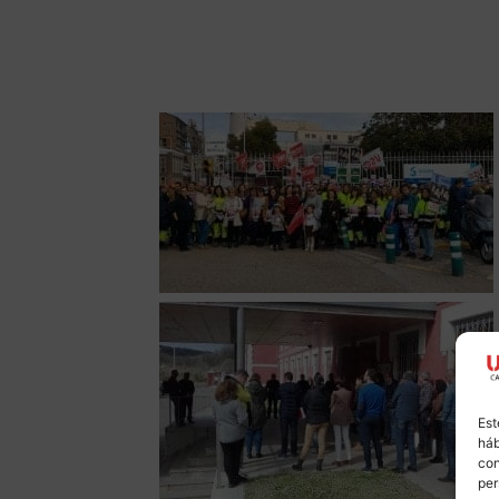
Est
háb
con
per