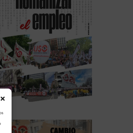
los
o