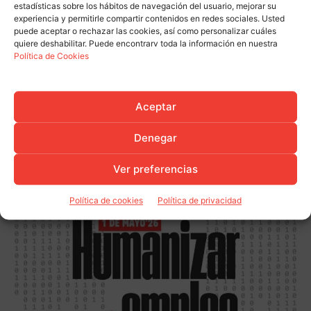
mercado laboral pese a la mejora
estadísticas sobre los hábitos de navegación del usuario, mejorar su
Actualidad
experiencia y permitirle compartir contenidos en redes sociales. Usted
estacional del empleo
puede aceptar o rechazar las cookies, así como personalizar cuáles
quiere deshabilitar. Puede encontrarv toda la información en nuestra
USO firma el nuevo convenio de
Política de Cookies
almacenistas de Cantabria
Destacados
Aceptar
Denegar
Ver preferencias
Política de cookies
Política de privacidad