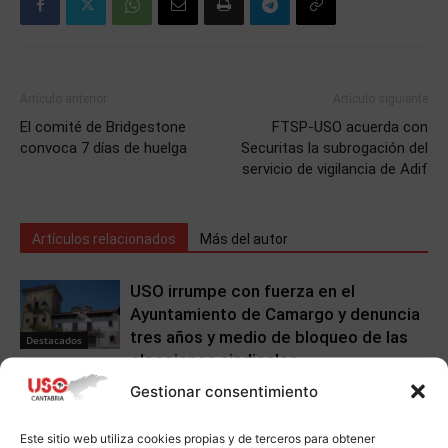
Artículo anterior
Artículo siguiente
El comité de Bridgestone
FTSP-USO acuerda con
convoca 7 días de huelga
Securitas la subrogación del
servicio de vigilancia de Adif
Artículos relacionados
Más del autor
USO irrumpe con fuerza en el
Ayuntamiento de Camargo y denuncia
tres años y medio de bloqueo de las
Destacados
elecciones sindicales
Gestionar consentimiento
USO Cantabria advierte del
estancamiento estructural del
Este sitio web utiliza cookies propias y de terceros para obtener