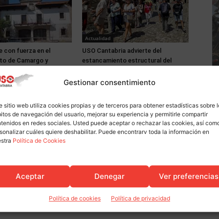
Actualidad
 con fuerza en el
USO Cantabria advierte del
to de Camargo y
estancamiento estructural del
es años y medio de
mercado laboral pese a la mejora
las elecciones sindicales
estacional del empleo
Gestionar consentimiento
e sitio web utiliza cookies propias y de terceros para obtener estadísticas sobre 
itos de navegación del usuario, mejorar su experiencia y permitirle compartir
tenidos en redes sociales. Usted puede aceptar o rechazar las cookies, así com
sonalizar cuáles quiere deshabilitar. Puede encontrarv toda la información en
estra
Política de Cookies
Aceptar
Denegar
Ver preferencias
Política de cookies
Política de privacidad