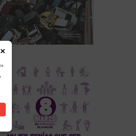
los
o