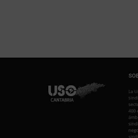
SO
La U
sind
sect
400 
ámbi
sind
nego
sind