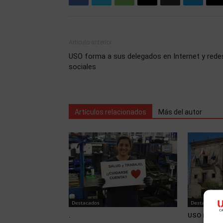
Artículo anterior
USO forma a sus delegados en Internet y rede
sociales
Artículos relacionados
Más del autor
Destacados
Destacados
.
USO irrumpe