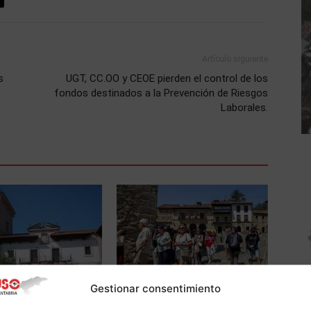
Artículo siguiente
s
UGT, CC.OO y CEOE pierden el control de los
fondos destinados a la Prevención de Riesgos
Laborales.
Actualidad
Gestionar consentimiento
 con fuerza en el
USO Cantabria advierte del