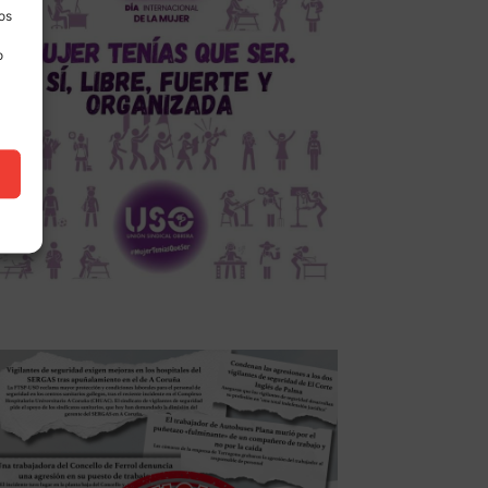
los
o