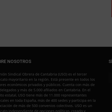
BRE NOSOTROS
S
nión Sindical Obrera de Cantabria (USO) es el tercer
icato mayoritario en la región. Está presente en todos los
ores económicos privados y públicos. Cuenta con más de
delegados y más de 5.000 afiliados en Cantabria. En el
to estatal, USO tiene más de 11.000 representantes
icales en toda España, más de 400 sedes y participa en la
ciación de más de 500 convenios colectivos. USO es un
icato independiente de opciones políticas, creado y