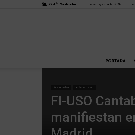
C
22.4
jueves, agosto 6, 2026
Po
Santander
PORTADA
Destacados
Federaciones
FI-USO Cantab
manifiestan en
Madrid