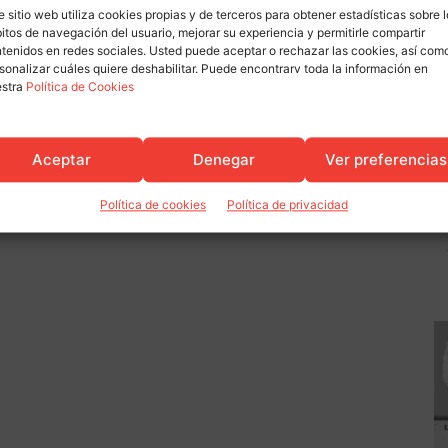
to de Camargo y
estancamiento estructural del
e sitio web utiliza cookies propias y de terceros para obtener estadísticas sobre 
es años y medio de
mercado laboral pese a la mejora
itos de navegación del usuario, mejorar su experiencia y permitirle compartir
las elecciones sindicales
estacional del empleo
tenidos en redes sociales. Usted puede aceptar o rechazar las cookies, así com
sonalizar cuáles quiere deshabilitar. Puede encontrarv toda la información en
estra
Política de Cookies
Aceptar
Denegar
Ver preferencias
Política de cookies
Política de privacidad