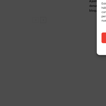
Ayuntamien
Est
denuncia tr
háb
bloqueo de 
con
per
nu