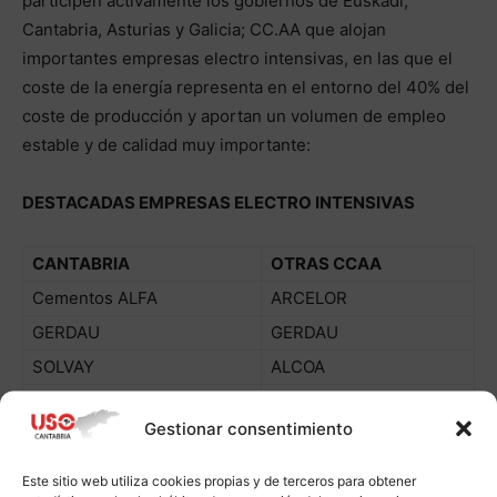
participen activamente los gobiernos de Euskadi,
Cantabria, Asturias y Galicia; CC.AA que alojan
importantes empresas electro intensivas, en las que el
coste de la energía representa en el entorno del 40% del
coste de producción y aportan un volumen de empleo
estable y de calidad muy importante:
DESTACADAS EMPRESAS ELECTRO INTENSIVAS
CANTABRIA
OTRAS CCAA
Cementos ALFA
ARCELOR
GERDAU
GERDAU
SOLVAY
ALCOA
NISSAN
ASTURIANA DE CINZ
Gestionar consentimiento
CEMENTOS TUDELA
SNIACE
VEGUIN
Este sitio web utiliza cookies propias y de terceros para obtener