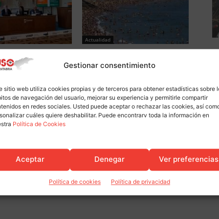
Actualidad
pa en la presentación de
La expectativa de un verano de
del CES en la UIMP
récord tira con fuerza del empleo
Gestionar consentimiento
estacional
e sitio web utiliza cookies propias y de terceros para obtener estadísticas sobre 
itos de navegación del usuario, mejorar su experiencia y permitirle compartir
tenidos en redes sociales. Usted puede aceptar o rechazar las cookies, así com
sonalizar cuáles quiere deshabilitar. Puede encontrarv toda la información en
estra
Política de Cookies
Aceptar
Denegar
Ver preferencias
Política de cookies
Política de privacidad