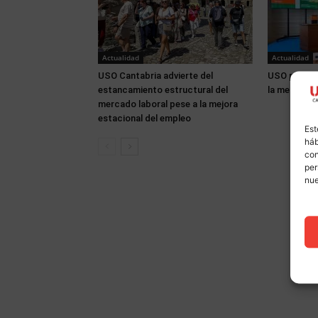
Actualidad
Actualidad
USO Cantabria advierte del
USO partici
estancamiento estructural del
la memoria 
mercado laboral pese a la mejora
estacional del empleo
Est
háb
con
per
nu