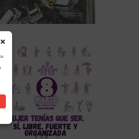
los
o