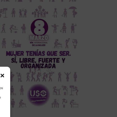
los
o